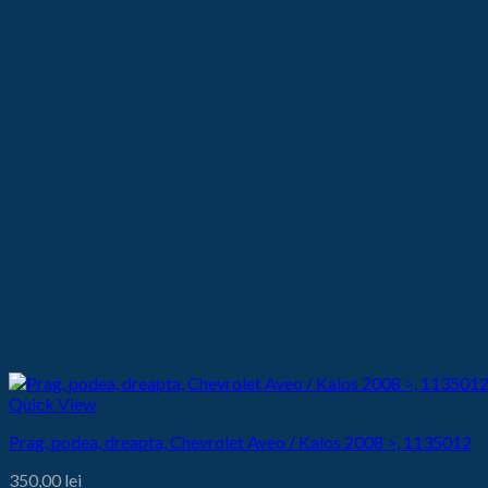
Quick View
Prag, podea, dreapta, Chevrolet Aveo / Kalos 2008 >, 1135012
350,00
lei