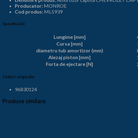
(2006
Producator:
MONROE
-
Cod produs:
ML5939
2016)
MONROE
Specificatii:
ML5939
Lungime [mm]
Cursa [mm]
diametru tub amortizor (mm)
Alezaj piston [mm]
Forta de ejectare [N]
Coduri originale:
96830124
Produse similare