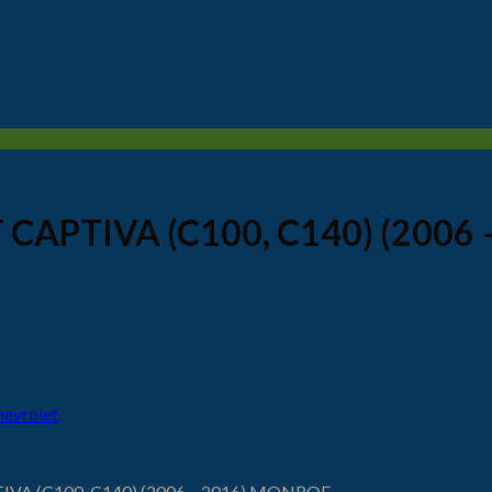
 CAPTIVA (C100, C140) (200
hevrolet
IVA (C100, C140) (2006 – 2016) MONROE