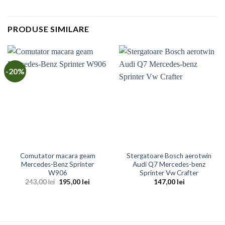
PRODUSE SIMILARE
-20%
Comutator macara geam
Stergatoare Bosch aerotwin
Mercedes-Benz Sprinter
Audi Q7 Mercedes-benz
W906
Sprinter Vw Crafter
Prețul
Prețul
243,00
lei
195,00
lei
147,00
lei
inițial
curent
a
este:
fost:
195,00 lei.
243,00 lei.