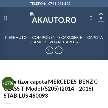
Skip
TELEFON: 0741 041 529
to
content
0
PIESE AUTO
/
COMPONENTE CAROSERIE
/
CAPOTA
/
AMORTIZOARE CAPOTA
Amortizor capota MERCEDES-BENZ C-
-17%
CLASS T-Model (S205) (2014 – 2016)
STABILUS 460093