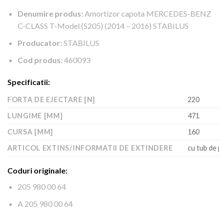
Denumire produs:
Amortizor capota MERCEDES-BENZ
C-CLASS T-Model (S205) (2014 – 2016) STABILUS
Producator:
STABILUS
Cod produs:
460093
Specificatii:
FORTA DE EJECTARE [N]
220
LUNGIME [MM]
471
CURSA [MM]
160
ARTICOL EXTINS/INFORMATII DE EXTINDERE
cu tub de
Coduri originale:
205 980 00 64
A 205 980 00 64