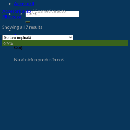
Accesorii
Accesorii auto
/
Cosmetice auto
Caută
Filtrează
după:
Showing all 7 results
0
-29%
Coș
Nu ai niciun produs în coș.