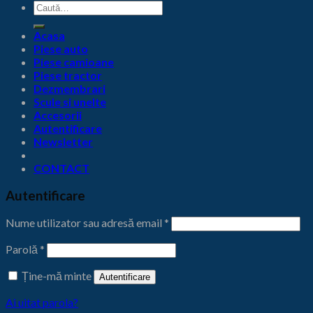
Caută
după:
Acasa
Piese auto
Piese camioane
Piese tractor
Dezmembrari
Scule si unelte
Accesorii
Autentificare
Newsletter
CONTACT
Autentificare
Nume utilizator sau adresă email
*
Parolă
*
Ține-mă minte
Autentificare
Ai uitat parola?