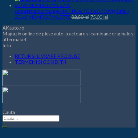
40,00 lei.
Amortizor portbagaj FIAT PUNTO EVO (199) (2008 -
Prețul
Prețul
2016) MONROE ML5775
82,50
lei
75,00
lei
inițial
curent
AKauto.ro
este:
a
Magazin online de piese auto, tractoare si camioane originale si
75,00 lei.
fost:
aftermaket
82,50 lei.
Info
RETUR SI LIVRARE PRODUSE
TERMENI SI CONDITII
Cauta
Caută
după: