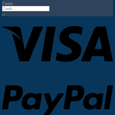
Cauta
Caută
după: