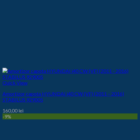
Quick View
Amortizor capota HYUNDAI i40 CW (VF) (2011 – 2016)
STABILUS 929005
160,00
lei
-9%