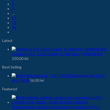
4
5
…
14
15
16
Latest
Conducta A/C Dacia Duster 1.3 Benzina, 924801836R
250,00
lei
Best Selling
Shell Helix Ultra ECT
AH 5W30
56,00
lei
Featured
Sticla oglinda, oglinda retrovizoare exterioara OPEL