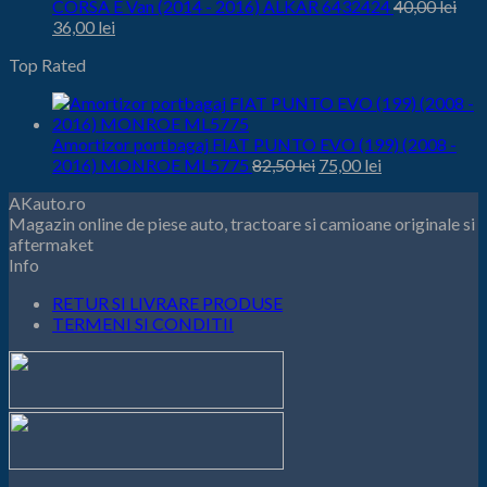
CORSA E Van (2014 - 2016) ALKAR 6432424
40,00
lei
Prețul
Prețul
36,00
lei
inițial
curent
Top Rated
este:
a
36,00 lei.
fost:
40,00 lei.
Amortizor portbagaj FIAT PUNTO EVO (199) (2008 -
Prețul
Prețul
2016) MONROE ML5775
82,50
lei
75,00
lei
inițial
curent
AKauto.ro
este:
a
Magazin online de piese auto, tractoare si camioane originale si
75,00 lei.
fost:
aftermaket
82,50 lei.
Info
RETUR SI LIVRARE PRODUSE
TERMENI SI CONDITII