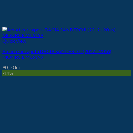
Quick View
Amortizor capota DACIA SANDERO II (2012 – 2016)
MONROE ML6199
90,00
lei
-14%