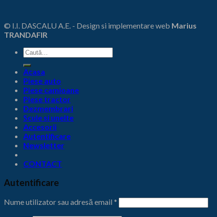
© I.I. DASCALU A.E. - Design si implementare web
Marius
TRANDAFIR
Caută
după:
Acasa
Piese auto
Piese camioane
Piese tractor
Dezmembrari
Scule si unelte
Accesorii
Autentificare
Newsletter
CONTACT
Autentificare
Nume utilizator sau adresă email
*