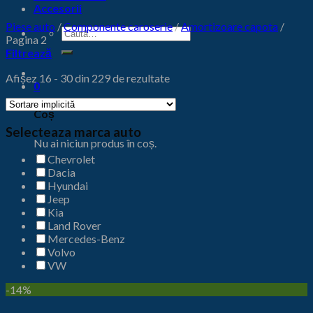
Accesorii
Piese auto
/
Componente caroserie
/
Amortizoare capota
/
Caută
Pagina 2
după:
Filtrează
Afișez 16 - 30 din 229 de rezultate
0
Coș
Selecteaza marca auto
Nu ai niciun produs în coș.
Chevrolet
Dacia
Hyundai
Jeep
Kia
Land Rover
Mercedes-Benz
Volvo
VW
-14%