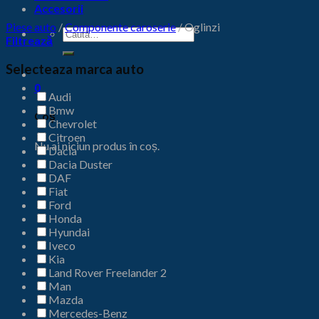
Accesorii
Piese auto
/
Componente caroserie
/
Oglinzi
Caută
Filtrează
după:
Selecteaza marca auto
0
Audi
Bmw
Coș
Chevrolet
Citroen
Nu ai niciun produs în coș.
Dacia
Dacia Duster
DAF
Fiat
Ford
Honda
Hyundai
Iveco
Kia
Land Rover Freelander 2
Man
Mazda
Mercedes-Benz