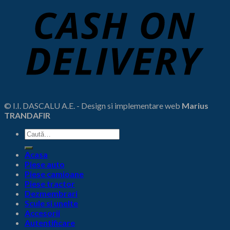
© I.I. DASCALU A.E. - Design si implementare web
Marius
TRANDAFIR
Caută
după:
Acasa
Piese auto
Piese camioane
Piese tractor
Dezmembrari
Scule si unelte
Accesorii
Autentificare