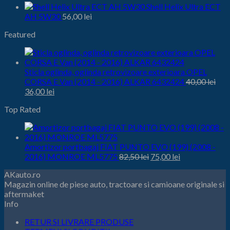
Shell Helix Ultra ECT
AH 5W30
56,00
lei
Featured
Sticla oglinda, oglinda retrovizoare exterioara OPEL
CORSA E Van (2014 - 2016) ALKAR 6432424
40,00
lei
Prețul
Prețul
36,00
lei
inițial
curent
Top Rated
este:
a
36,00 lei.
fost:
40,00 lei.
Amortizor portbagaj FIAT PUNTO EVO (199) (2008 -
Prețul
Prețul
2016) MONROE ML5775
82,50
lei
75,00
lei
inițial
curent
AKauto.ro
este:
a
Magazin online de piese auto, tractoare si camioane originale si
75,00 lei.
fost:
aftermaket
82,50 lei.
Info
RETUR SI LIVRARE PRODUSE