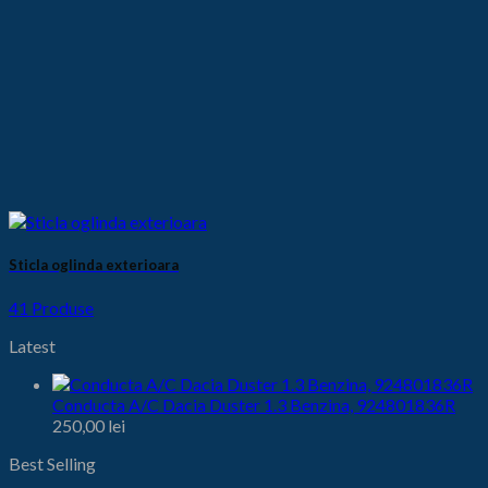
Sticla oglinda exterioara
41 Produse
Latest
Conducta A/C Dacia Duster 1.3 Benzina, 924801836R
250,00
lei
Best Selling