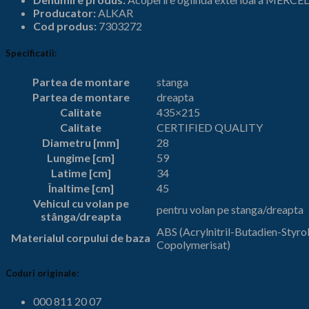
2
Producator:
ALKAR
(2004
Cod produs:
7303272
-
2016)
Specificatii:
ALKAR
7303272
Partea de montare
stanga
Partea de montare
dreapta
Calitate
435×215
Calitate
CERTIFIED QUALITY
Diametru [mm]
28
Lungime [cm]
59
Latime [cm]
34
Înaltime [cm]
45
Vehicul cu volan pe
pentru volan pe stanga/dreapta
stânga/dreapta
ABS (Acrylnitril-Butadien-Styro
Materialul corpului de baza
Copolymerisat)
Coduri originale:
000 811 20 07