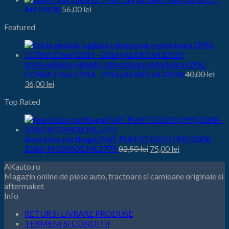
AH 5W30
56,00
lei
Featured
Sticla oglinda, oglinda retrovizoare exterioara OPEL
CORSA E Van (2014 - 2016) ALKAR 6432424
40,00
lei
Prețul
Prețul
36,00
lei
inițial
curent
Top Rated
este:
a
36,00 lei.
fost:
40,00 lei.
Amortizor portbagaj FIAT PUNTO EVO (199) (2008 -
Prețul
Prețul
2016) MONROE ML5775
82,50
lei
75,00
lei
inițial
curent
AKauto.ro
este:
a
Magazin online de piese auto, tractoare si camioane originale si
75,00 lei.
fost:
aftermaket
82,50 lei.
Info
RETUR SI LIVRARE PRODUSE
TERMENI SI CONDITII