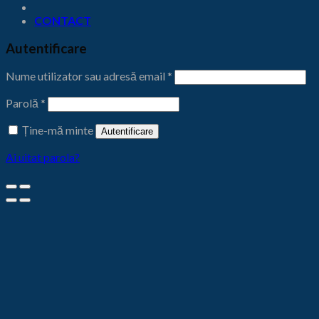
CONTACT
Autentificare
Nume utilizator sau adresă email
*
Parolă
*
Ține-mă minte
Autentificare
Ai uitat parola?