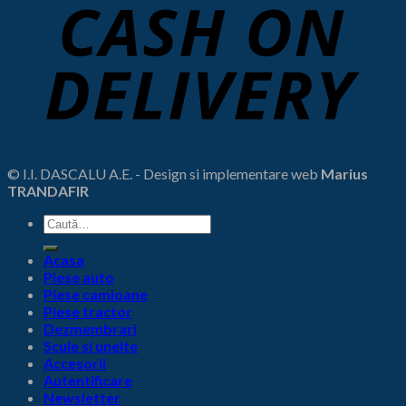
© I.I. DASCALU A.E. - Design si implementare web
Marius
TRANDAFIR
Caută
după:
Acasa
Piese auto
Piese camioane
Piese tractor
Dezmembrari
Scule si unelte
Accesorii
Autentificare
Newsletter