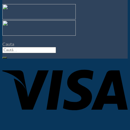
Cauta
Caută
după: