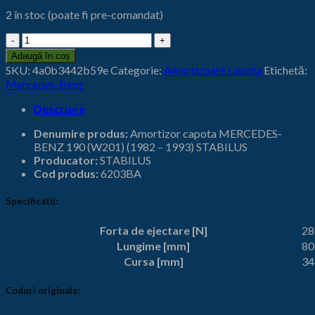
115,00 lei.
fost:
2 în stoc (poate fi pre-comandat)
125,00 lei.
Cantitate
Amortizor
Adaugă în coș
capota
SKU:
4a0b3442b59e
Categorie:
Amortizoare capota
Etichetă:
MERCEDES-
Mercedes-Benz
BENZ
190
Descriere
(W201)
(1982
Denumire produs:
Amortizor capota MERCEDES-
-
BENZ 190 (W201) (1982 – 1993) STABILUS
1993)
Producator:
STABILUS
STABILUS
Cod produs:
6203BA
6203BA
Specificatii:
Forta de ejectare [N]
28
Lungime [mm]
80
Cursa [mm]
34
Coduri originale: