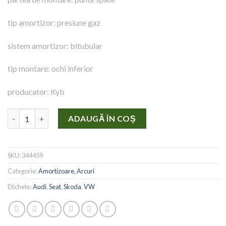
a
este:
fost:
157,00 lei.
tip amortizor: presiune gaz
185,00 lei.
sistem amortizor: bitubular
tip montare: ochi inferior
producator: Kyb
Cantitate Amortizor punte spate Vw Audi Seat Skoda
ADAUGĂ ÎN COȘ
SKU:
344459
Categorie:
Amortizoare, Arcuri
Etichete:
Audi
,
Seat
,
Skoda
,
VW