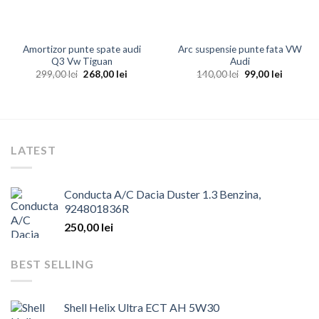
Amortizor punte spate audi
Arc suspensie punte fata VW
Q3 Vw Tiguan
Audi
Prețul
Prețul
Prețul
Prețul
299,00
lei
268,00
lei
140,00
lei
99,00
lei
inițial
curent
inițial
curent
a
este:
a
este:
fost:
268,00 lei.
fost:
99,00 lei
299,00 lei.
140,00 lei.
LATEST
Conducta A/C Dacia Duster 1.3 Benzina,
924801836R
250,00
lei
BEST SELLING
Shell Helix Ultra ECT AH 5W30