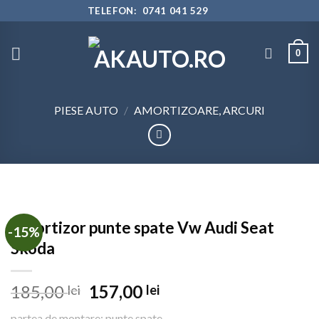
Skip
TELEFON: 0741 041 529
to
content
0
PIESE AUTO
/
AMORTIZOARE, ARCURI
Amortizor punte spate Vw Audi Seat
-15%
Skoda
Prețul
Prețul
185,00
157,00
lei
lei
inițial
curent
partea de montare: punte spate