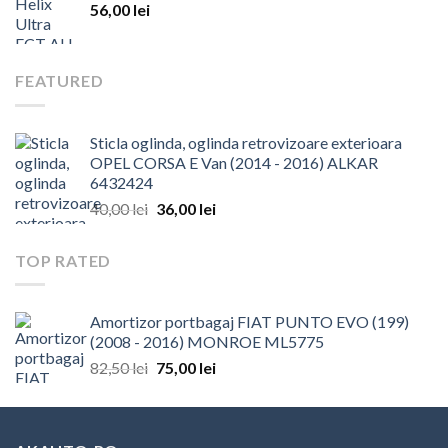
56,00
lei
FEATURED
Sticla oglinda, oglinda retrovizoare exterioara
OPEL CORSA E Van (2014 - 2016) ALKAR
6432424
Prețul
Prețul
40,00
lei
36,00
lei
inițial
curent
a
este:
TOP RATED
fost:
36,00 lei.
40,00 lei.
Amortizor portbagaj FIAT PUNTO EVO (199)
(2008 - 2016) MONROE ML5775
Prețul
Prețul
82,50
lei
75,00
lei
inițial
curent
a
este:
fost:
75,00 lei.