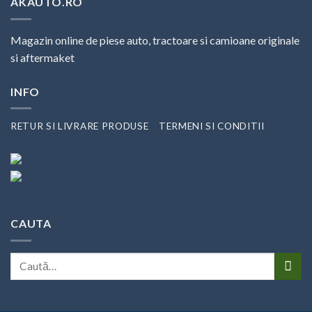
AKAUTO.RO
82,50 lei.
Magazin online de piese auto, tractoare si camioane originale
si aftermaket
INFO
RETUR SI LIVRARE PRODUSE
TERMENI SI CONDITII
CAUTA
Caută
după: