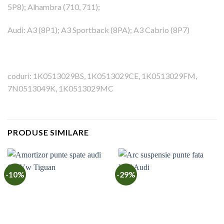
5P8); Alhambra (710, 711);
Audi: A3 (8P1); A3 Sportback (8PA); A3 Cabrio (8P7)
coduri: 1K0513029BS, 1K0513029CE, 1K0513029FM,
7N0513049K, 1K0513029MC
PRODUSE SIMILARE
-10%
-29%