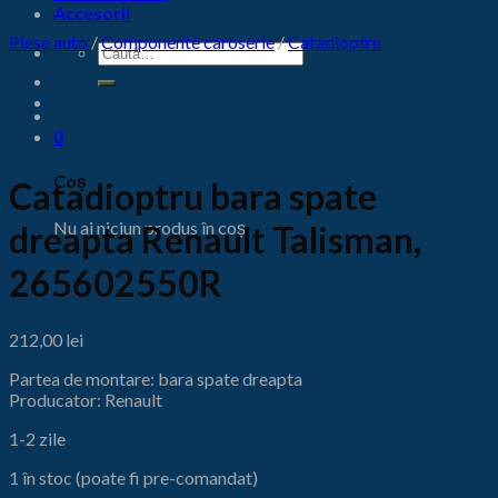
Accesorii
Piese auto
/
Componente caroserie
/
Catadioptru
Caută
după:
0
Coș
Catadioptru bara spate
Nu ai niciun produs în coș.
dreapta Renault Talisman,
265602550R
212,00
lei
Partea de montare: bara spate dreapta
Producator: Renault
1-2 zile
1 în stoc (poate fi pre-comandat)