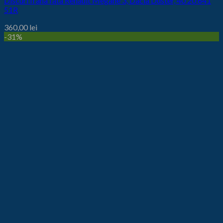
Discuri frana fata Renault Megane 3, Dacia Duster, 40 20 641
51R
360,00
lei
-31%