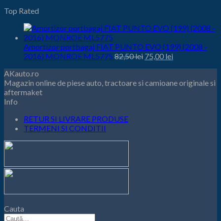
inițial
curent
Top Rated
este:
a
36,00 lei.
fost:
40,00 lei.
Amortizor portbagaj FIAT PUNTO EVO (199) (2008 -
Prețul
Prețul
2016) MONROE ML5775
82,50
lei
75,00
lei
inițial
curent
AKauto.ro
este:
a
Magazin online de piese auto, tractoare si camioane originale si
75,00 lei.
fost:
aftermaket
82,50 lei.
Info
RETUR SI LIVRARE PRODUSE
TERMENI SI CONDITII
Cauta
Caută