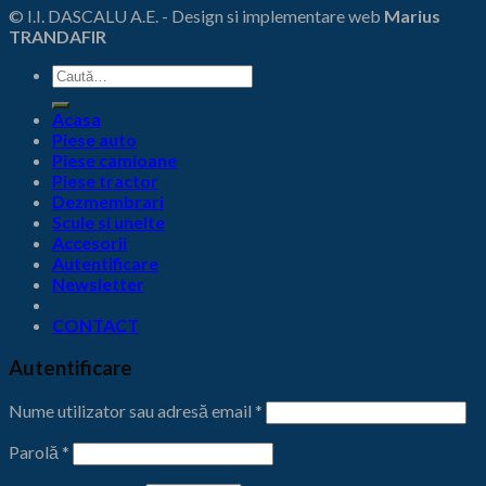
© I.I. DASCALU A.E. - Design si implementare web
Marius
TRANDAFIR
Caută
după:
Acasa
Piese auto
Piese camioane
Piese tractor
Dezmembrari
Scule si unelte
Accesorii
Autentificare
Newsletter
CONTACT
Autentificare
Nume utilizator sau adresă email
*
Parolă
*