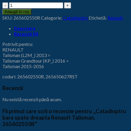
Cantitate
Catadioptru
Adaugă în coș
bara
SKU:
265602550R
Categorie:
Catadioptru
Etichetă:
Renault
spate
dreapta
Descriere
Renault
Recenzii (0)
Talisman,
265602550R
Potrivit pentru:
RENAULT
Talisman (L2M_) 2013 >
Talisman Grandtour (KP_) 2016 >
Talisman 2015-2016
coduri: 265602550R, 265650627RST
Recenzii
Nu există recenzii până acum.
Fii primul care scrii o recenzie pentru „Catadioptru
bara spate dreapta Renault Talisman,
265602550R”