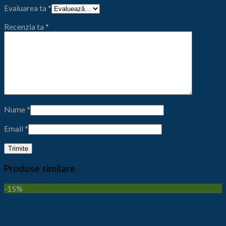
Evaluarea ta
*
Recenzia ta
*
Nume
*
Email
*
Produse similare
-15%