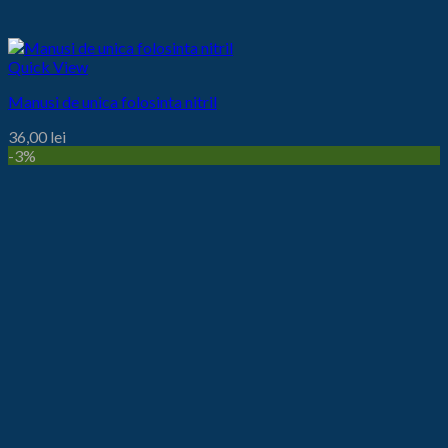
Quick View
Manusi de unica folosinta nitril
36,00
lei
-3%