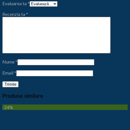
Evaluarea ta
*
Recenzia ta
*
Nume
*
Email
*
Produse similare
-24%