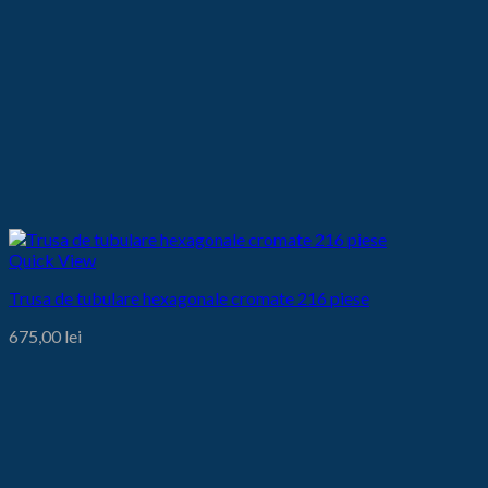
Quick View
Trusa de tubulare hexagonale cromate 216 piese
675,00
lei