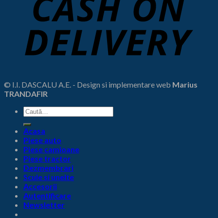
© I.I. DASCALU A.E. - Design si implementare web
Marius
TRANDAFIR
Caută
după:
Acasa
Piese auto
Piese camioane
Piese tractor
Dezmembrari
Scule si unelte
Accesorii
Autentificare
Newsletter