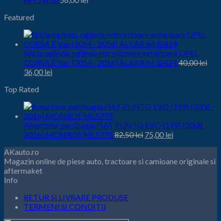
Featured
Sticla oglinda, oglinda retrovizoare exterioara OPEL
CORSA E Van (2014 - 2016) ALKAR 6432424
40,00
lei
Prețul
Prețul
36,00
lei
inițial
curent
Top Rated
este:
a
36,00 lei.
fost:
40,00 lei.
Amortizor portbagaj FIAT PUNTO EVO (199) (2008 -
Prețul
Prețul
2016) MONROE ML5775
82,50
lei
75,00
lei
inițial
curent
AKauto.ro
este:
a
Magazin online de piese auto, tractoare si camioane originale si
75,00 lei.
fost:
aftermaket
82,50 lei.
Info
RETUR SI LIVRARE PRODUSE
TERMENI SI CONDITII