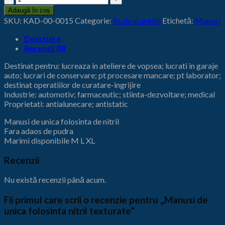
Manusi
Adaugă în coș
de
SKU:
KAD-00-0015
Categorie:
Scule si unelte
Etichetă:
Manusi
unica
folosinta
Descriere
nitril
Recenzii (0)
texturate
Destinat pentru: lucreaza in ateliere de vopsea; lucrati in garaje
auto; lucrari de conservare; pt procesare mancare; pt laborator;
destinat operatiilor de curatare-ingrijire
Industrie: automotiv; farmaceutic; stiinta-dezvoltare; medical
Proprietati: antialunecare; antistatic
Manusi de unica folosinta de nitril
Fara adaos de pudra
Marimi disponibile M L XL
Recenzii
Nu există recenzii până acum.
Fii primul care scrii o recenzie pentru „Manusi de
unica folosinta nitril texturate”