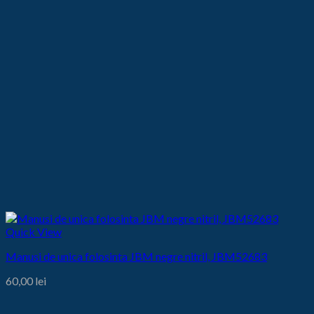
Quick View
Manusi de unica folosinta JBM negre nitril, JBM52683
60,00
lei