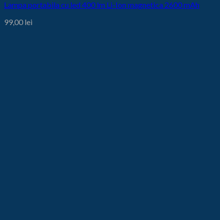
Lampa portabila cu led 400 lm Li-Ion magnetica 2600 mAh
99,00
lei