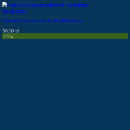
Quick View
Manusi de unica folosinta nitril texturate
50,00
lei
-21%