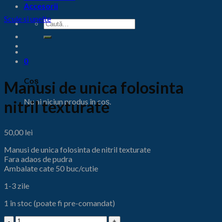
Accesorii
Scule si unelte
Caută
după:
0
Coș
Manusi de unica folosinta
Nu ai niciun produs în coș.
nitril texturate
50,00
lei
Manusi de unica folosinta de nitril texturate
Fara adaos de pudra
Ambalate cate 50 buc/cutie
1-3 zile
1 în stoc (poate fi pre-comandat)
Cantitate