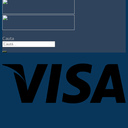
Cauta
Caută
după: