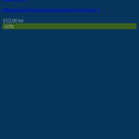
Stergatoare Bosch aerotwin plus Ford Focus 3
152,00
lei
-10%