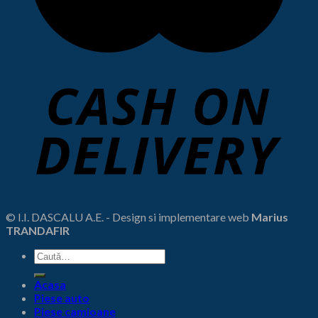
© I.I. DASCALU A.E. - Design si implementare web
Marius
TRANDAFIR
Caută
după:
Acasa
Piese auto
Piese camioane