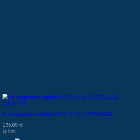
Quick View
Set stergatoare parbriz VW Golf Plus, 3397014121
135,00
lei
Latest