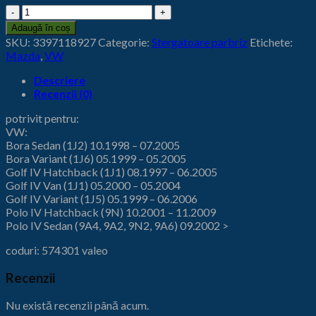
Cantitate
Stergatoare
Adaugă în coș
Bosch
SKU:
3397118927
Categorie:
Stergatoare parbriz
Etichete:
aerotwin
Mazda
,
VW
Golf
4
Descriere
Mazda
Recenzii (0)
3
potrivit pentru:
VW:
Bora Sedan (1J2) 10.1998 – 07.2005
Bora Variant (1J6) 05.1999 – 05.2005
Golf IV Hatchback (1J1) 08.1997 – 06.2005
Golf IV Van (1J1) 05.2000 – 05.2004
Golf IV Variant (1J5) 05.1999 – 06.2006
Polo IV Hatchback (9N) 10.2001 – 11.2009
Polo IV Sedan (9A4, 9A2, 9N2, 9A6) 09.2002 >
coduri: 574301 valeo
Recenzii
Nu există recenzii până acum.