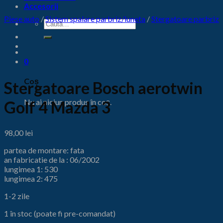
Accesorii
Piese auto
/
Sistem spalare parbriz/luneta
/
Stergatoare parbriz
Caută
după:
0
Coș
Stergatoare Bosch aerotwin
Nu ai niciun produs în coș.
Golf 4 Mazda 3
98,00
lei
partea de montare: fata
an fabricatie de la : 06/2002
lungimea 1: 530
lungimea 2: 475
1-2 zile
1 în stoc (poate fi pre-comandat)