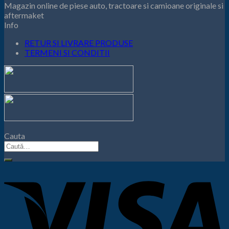
Magazin online de piese auto, tractoare si camioane originale si
75,00 lei.
fost:
aftermaket
82,50 lei.
Info
RETUR SI LIVRARE PRODUSE
TERMENI SI CONDITII
Cauta
Caută
după: