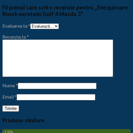
Fii primul care scrii o recenzie pentru „Stergatoare
Bosch aerotwin Golf 4 Mazda 3”
Evaluarea ta
*
Recenzia ta
*
Nume
*
Email
*
Produse similare
-19%