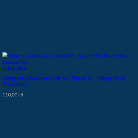
Quick View
Stergatoare Bosch aerotwin Vw Tiguan (5N_) Range Rover
Evoque (LV)
110,00
lei