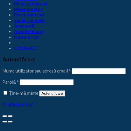
Piese camioane
Piese tractor
Dezmembrari
Scule si unelte
Accesorii
Autentificare
Newsletter
CONTACT
Autentificare
Nume utilizator sau adresă email
*
Parolă
*
Ține-mă minte
Autentificare
Ai uitat parola?