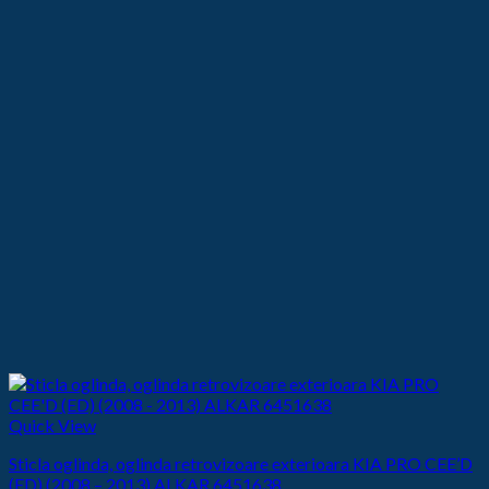
Quick View
Sticla oglinda, oglinda retrovizoare exterioara KIA PRO CEE’D
(ED) (2008 – 2013) ALKAR 6451638