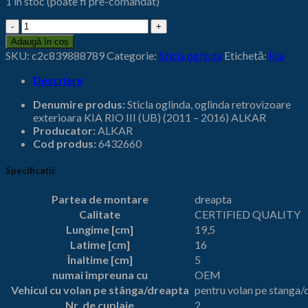
1 în stoc (poate fi pre-comandat)
64,00 lei.
Cantitate
Sticla
Adaugă în coș
oglinda,
SKU:
c2c839888789
Categorie:
Sticla oglinda
Etichetă:
Kia
oglinda
retrovizoare
Descriere
exterioara
KIA
Denumire produs:
Sticla oglinda, oglinda retrovizoare
RIO
exterioara KIA RIO III (UB) (2011 – 2016) ALKAR
III
Producator:
ALKAR
(UB)
Cod produs:
6432660
(2011
-
Specificatii:
2016)
ALKAR
Partea de montare
dreapta
6432660
Calitate
CERTIFIED QUALITY
Lungime [cm]
19,5
Latime [cm]
16
Înaltime [cm]
5
numai împreuna cu
OEM
Vehicul cu volan pe stânga/dreapta
pentru volan pe stanga/
Nr. de cuplaje
2