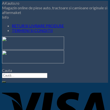
AKauto.ro
este:
a
Magazin online de piese auto, tractoare si camioane originale si
75,00 lei.
fost:
aftermaket
82,50 lei.
Info
RETUR SI LIVRARE PRODUSE
TERMENI SI CONDITII
Cauta
Caută
după: