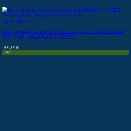
Quick View
Sticla oglinda, oglinda retrovizoare exterioara KIA CEE’D SW
(ED) (2007 – 2012) ALKAR 6432638
50,00
lei
-9%