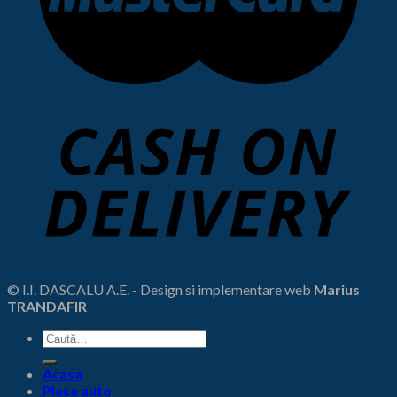
© I.I. DASCALU A.E. - Design si implementare web
Marius
TRANDAFIR
Caută
după:
Acasa
Piese auto