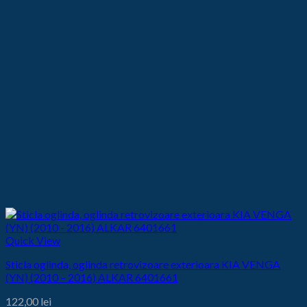
Quick View
Sticla oglinda, oglinda retrovizoare exterioara KIA VENGA
(YN) (2010 – 2016) ALKAR 6401661
122,00
lei