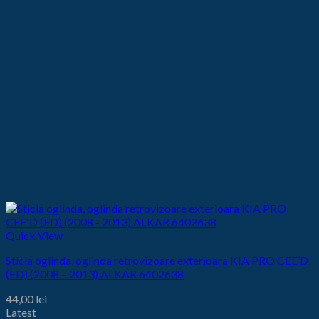
Quick View
Sticla oglinda, oglinda retrovizoare exterioara KIA PRO CEE’D
(ED) (2008 – 2013) ALKAR 6402638
44,00
lei
Latest